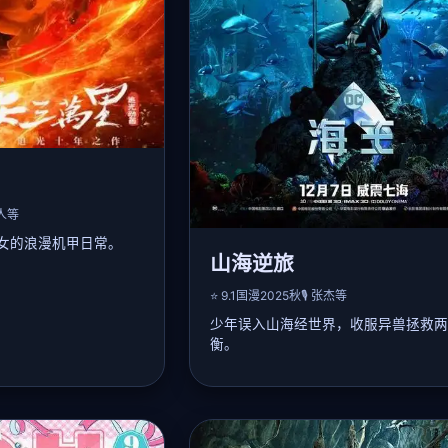
界人等
女的浪漫机甲日常。
山海逆旅
入联邦机甲学院，却因
⭐ 9.1
国漫
2025秋
🎙️ 张杰等
才机师少女艾莉丝偶然
少年误入山海经世界，收服异兽拯救两
战中逐渐发现苍大拥有
两人从欢喜冤家到相互
衡。
青鸟」参加学院大赛，
📖 详细剧情：
大觉醒，与艾莉丝并肩
高中生陆晨因祖传玉佩穿越至山海经异
并存。
现上古凶兽饕餮即将冲破封印。他结识
, 种田梨沙, 内山昂辉
少女白泽和应龙后裔，修炼「灵契术」
兽。在旅途中逐步揭露自身身世——灵