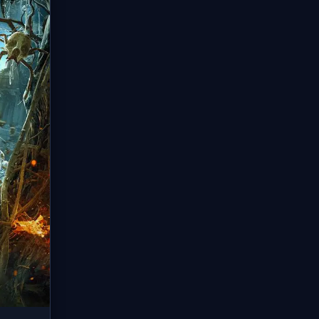
制度。蒸汽美学+激燃打斗。
战中陆
🎤 声优阵容：
小野友树, 悠木碧, 杉田智和
压饕餮
蕴深