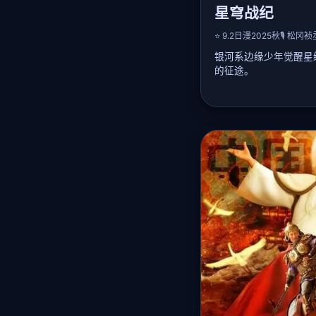
星穹战纪
⭐ 9.2
日漫
2025秋
🎙️ 松冈
银河系边缘少年觉醒星
的征途。
📖 详细剧情：
公元2147年，人类
年凯因意外继承远古星
量。他在流浪佣兵团长
控星纹力量，并发现暗
的人工智能「盖亚」。
母舰，用星纹共鸣引爆
亚核心。全篇充满太空
跌宕起伏，热血沸腾。
🎤 声优阵容：
松冈祯丞