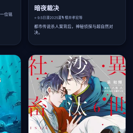
暗夜裁决
一位铭
⭐ 9.5
日漫
2025夏
🎙️ 樱井孝宏等
都市传说杀人案背后，神秘侦探与超自然对
决。
越到剑
帝统
📖 详细剧情：
重构失
东京连续出现「梦魇杀人」事件，受害者均在
，推翻
梦中被处刑。天才侦探夜神零能与死者残留意
现穿越
识对话，他与警部补月城熏合作，追踪幕后黑
」。剧
手「噩梦编织者」。随着调查深入，发现凶手
利用集体潜意识制造梦境牢笼。夜神零付出巨
大代价唤醒关键证人，最终揭开二十年前的实
验阴谋。本作智斗反转极高，氛围惊悚。
🎤 声优阵容：
樱井孝宏, 泽城美雪, 花江夏树