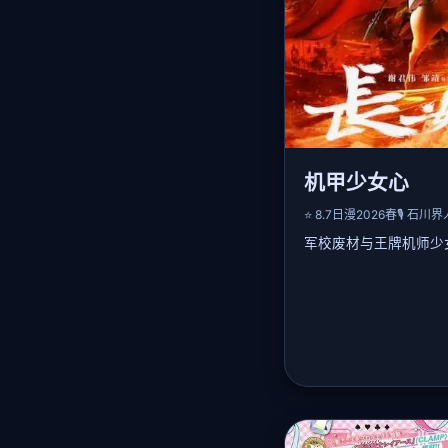
机甲少女心
⭐ 8.7
日漫
2026春
🎙️ 石川
军校废材与王牌机师少
📖 详细剧情：
性格懦弱的少年苍大考
操作失误屡遭嘲笑。天
与他组成搭档，在模拟
罕见的「共鸣感知」。
扶持，驾驶特装机甲「
最终对抗外敌入侵时苍
守护学院。甜度与燃点
🎤 声优阵容：
石川界人