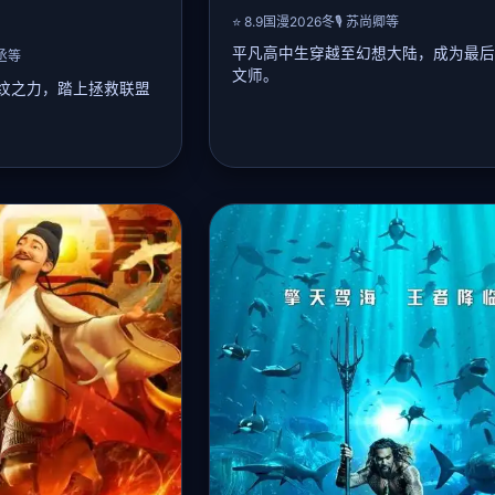
⭐ 8.9
国漫
2026冬
🎙️ 苏尚卿等
平凡高中生穿越至幻想大陆，成为最后
祯丞等
文师。
纹之力，踏上拯救联盟
📖 详细剧情：
主角林逸因意外唤醒古老铭文之书，穿
与魔法的「艾尔德兰」。大陆被腐败皇
联盟被暗物质帝国侵袭。少
治，各族濒临灭绝。林逸凭借现代思维
纹引擎，能驱动恒星能
传的铭文阵，联合精灵公主、矮人铁匠
姬塔的教导下，逐步掌
暴政并解开世界树枯萎之谜。最终他发
物质帝国背后竟是失控
真相——自身是世界树选定的「平衡者
凯因集结伙伴突袭帝国
情环环相扣，画风唯美，人设鲜明。
恒星耀斑，最终封印盖
🎤 声优阵容：
苏尚卿, 山新, 皇贞季
歌剧与机甲燃斗，剧情
, 早见沙织, 中村悠一