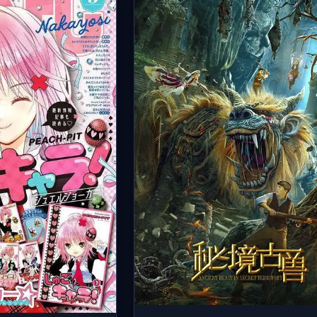
裔，唯有他才能重启五行封印。最终决
晨以生命为代价召唤青龙虚影，成功镇
并回归现实，留下开放式结局。文化底
厚。
🎤 声优阵容：
张杰, 乔诗语, 边江