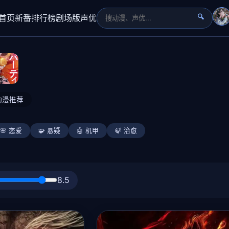
首页
新番
排行榜
剧场版
声优
🔍
动漫推荐
🌸 恋爱
🧩 悬疑
🤖 机甲
🍃 治愈
8.5