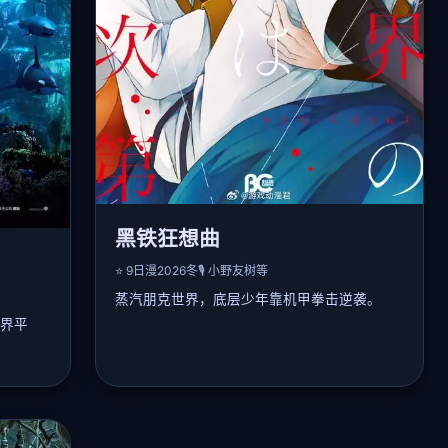
黑铁狂想曲
⭐ 9
日漫
2026冬
🎙️ 小野友树等
蒸汽朋克世界，底层少年靠机甲拳击逆袭。
界平
📖 详细剧情：
在贫民窟长大的艾伦渴望参加「帝王机甲格斗
赛」，他捡到报废铁拳机甲，通过改装逐渐战
胜强敌。贵族选手戴维斯屡次设下陷阱，艾伦
界，发
依靠顽强意志和伙伴支持，闯入决赛。最后一
了神秘
场对决中，艾伦领悟「破甲一击」击败戴维
收服异
斯，却选择和解，成为新一代拳王并改革比赛
契师末