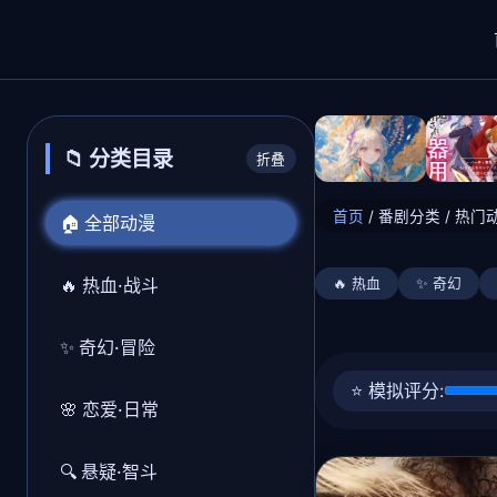
📁 分类目录
折叠
首页
/
番剧分类
/
热门
🏠 全部动漫
🔥 热血·战斗
🔥 热血
✨ 奇幻
✨ 奇幻·冒险
⭐ 模拟评分:
🌸 恋爱·日常
🔍 悬疑·智斗