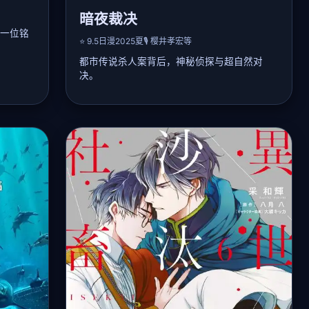
暗夜裁决
一位铭
⭐ 9.5
日漫
2025夏
🎙️ 樱井孝宏等
都市传说杀人案背后，神秘侦探与超自然对
决。
越到剑
帝统
📖 详细剧情：
重构失
东京连续出现「梦魇杀人」事件，受害者均在
，推翻
梦中被处刑。天才侦探夜神零能与死者残留意
现穿越
识对话，他与警部补月城熏合作，追踪幕后黑
」。剧
手「噩梦编织者」。随着调查深入，发现凶手
利用集体潜意识制造梦境牢笼。夜神零付出巨
大代价唤醒关键证人，最终揭开二十年前的实
验阴谋。本作智斗反转极高，氛围惊悚。
🎤 声优阵容：
樱井孝宏, 泽城美雪, 花江夏树