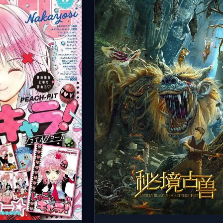
裔，唯有他才能重启五行封印。最终决
晨以生命为代价召唤青龙虚影，成功镇
并回归现实，留下开放式结局。文化底
厚。
🎤 声优阵容：
张杰, 乔诗语, 边江