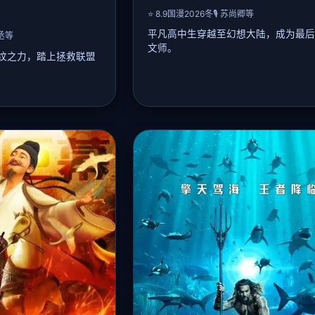
⭐ 8.9
国漫
2026冬
🎙️ 苏尚卿等
平凡高中生穿越至幻想大陆，成为最后
祯丞等
文师。
纹之力，踏上拯救联盟
📖 详细剧情：
主角林逸因意外唤醒古老铭文之书，穿
与魔法的「艾尔德兰」。大陆被腐败皇
联盟被暗物质帝国侵袭。少
治，各族濒临灭绝。林逸凭借现代思维
纹引擎，能驱动恒星能
传的铭文阵，联合精灵公主、矮人铁匠
姬塔的教导下，逐步掌
暴政并解开世界树枯萎之谜。最终他发
物质帝国背后竟是失控
真相——自身是世界树选定的「平衡者
凯因集结伙伴突袭帝国
情环环相扣，画风唯美，人设鲜明。
恒星耀斑，最终封印盖
🎤 声优阵容：
苏尚卿, 山新, 皇贞季
歌剧与机甲燃斗，剧情
, 早见沙织, 中村悠一