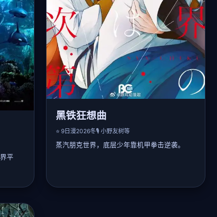
黑铁狂想曲
⭐ 9
日漫
2026冬
🎙️ 小野友树等
蒸汽朋克世界，底层少年靠机甲拳击逆袭。
界平
📖 详细剧情：
在贫民窟长大的艾伦渴望参加「帝王机甲格斗
赛」，他捡到报废铁拳机甲，通过改装逐渐战
胜强敌。贵族选手戴维斯屡次设下陷阱，艾伦
界，发
依靠顽强意志和伙伴支持，闯入决赛。最后一
了神秘
场对决中，艾伦领悟「破甲一击」击败戴维
收服异
斯，却选择和解，成为新一代拳王并改革比赛
契师末