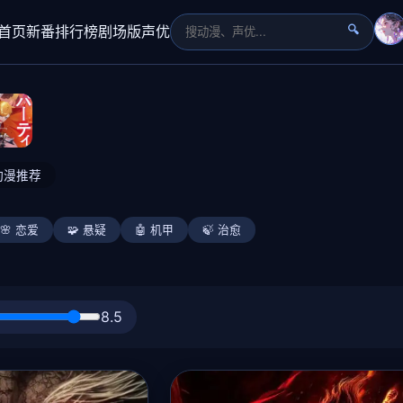
首页
新番
排行榜
剧场版
声优
🔍
动漫推荐
🌸 恋爱
🧩 悬疑
🤖 机甲
🍃 治愈
8.5