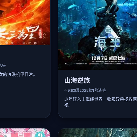
界人等
女的浪漫机甲日常。
山海逆旅
入联邦机甲学院，却因
⭐ 9.1
国漫
2025秋
🎙️ 张杰等
才机师少女艾莉丝偶然
少年误入山海经世界，收服异兽拯救两
战中逐渐发现苍大拥有
两人从欢喜冤家到相互
衡。
青鸟」参加学院大赛，
📖 详细剧情：
大觉醒，与艾莉丝并肩
高中生陆晨因祖传玉佩穿越至山海经异
并存。
现上古凶兽饕餮即将冲破封印。他结识
, 种田梨沙, 内山昂辉
少女白泽和应龙后裔，修炼「灵契术」
兽。在旅途中逐步揭露自身身世——灵