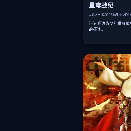
星穹战纪
⭐ 9.2
日漫
2025秋
🎙️ 松冈
银河系边缘少年觉醒星
的征途。
📖 详细剧情：
公元2147年，人类
年凯因意外继承远古星
量。他在流浪佣兵团长
控星纹力量，并发现暗
的人工智能「盖亚」。
母舰，用星纹共鸣引爆
亚核心。全篇充满太空
跌宕起伏，热血沸腾。
🎤 声优阵容：
松冈祯丞