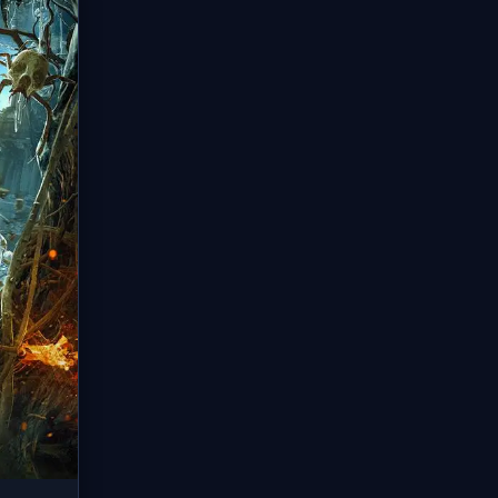
制度。蒸汽美学+激燃打斗。
战中陆
🎤 声优阵容：
小野友树, 悠木碧, 杉田智和
压饕餮
蕴深