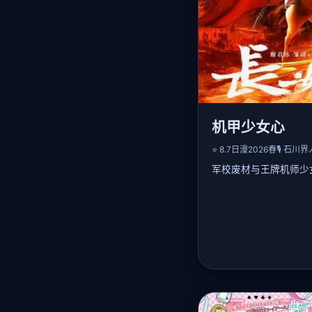
机甲少女心
⭐ 8.7
日漫
2026春
🎙️ 石川
军校废材与王牌机师少
📖 详细剧情：
性格懦弱的少年苍大考
操作失误屡遭嘲笑。天
与他组成搭档，在模拟
罕见的「共鸣感知」。
扶持，驾驶特装机甲「
最终对抗外敌入侵时苍
守护学院。甜度与燃点
🎤 声优阵容：
石川界人